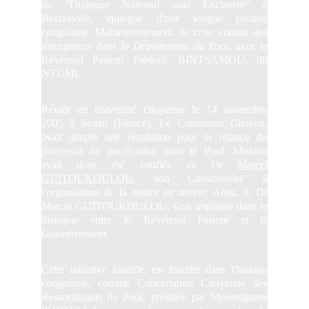
du "Dialogue National sans Exclusive" à
Brazzaville, épilogue d'une longue palabre
congolaise. Malheureusement, la crise connut des
résurgences dans le Département du Pool, avec le
Révérend Pasteur Fréderic BINTSAMOU, dit
NTUMI.
Réunit en université citoyenne le 14 novembre
2005 à Sedan (France), Le Consensus Citoyen,
avait adopté une résolution pour la relance du
processus de pacification dans le Pool. Mission
avait donc été confiée au Dr
Marcel
GUITOUKOULOU
, son Commissaire à
l'organisation de la mettre en œuvre. Ainsi, le Dr
Marcel GUITOUKOULOU, s'est impliqué dans le
dialogue entre le Révérend Pasteur et le
Gouvernement.
Cette initiative louable, est inscrite dans l'histoire
congolaise, comme Concertation Citoyenne des
Ressortissants du Pool, présidée par Monseigneur