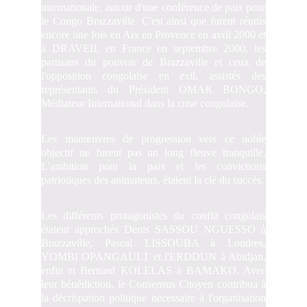
internationale, autour d'une conférence de paix pour
le Congo Brazzaville. C'est ainsi que furent réunis
encore une fois en Aix en Provence en avril 2000 et
à DRAVEIL en France en septembre 2000, les
partisans du pouvoir de Brazzaville et ceux de
l'opposition congolaise en exil, assistés des
représentants du Président OMAR BONGO,
Médiateur International dans la crise congolaise.
Les manœuvres de progression vers ce noble
objectif ne furent pas un long fleuve tranquille.
L'ambition pour la paix et les convictions
patriotiques des animateurs, étaient la clé du succès.
Les différents protagonistes du conflit congolais
étaient approchés Denis SASSOU NGUESSO à
Brazzaville, Pascal LISSOUBA à Londres,
YOMBI OPANGAULT et l'ERDDUN à Abidjan,
enfin et Bernard KOLELAS à BAMAKO. Avec
leur bénédiction, le Consensus Citoyen contribua à
la décrispation politique nécessaire à l'organisation