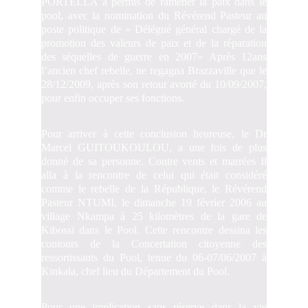
PORTELLA a permis de ramener la paix dans le
pool, avec la nomination du Révérend Pasteur au
poste politique de « Délégué général chargé de la
promotion des valeurs de paix et de la réparation
des séquelles de guerre en 2007» Après 12ans
l’ancien chef rebelle, ne regagna Brazzaville que le
28/12/2009, après son retour avorté du 10/09/2007,
pour enfin occuper ses fonctions.
Pour arriver à cette conclusion heureuse, le Dr
Marcel GUITOUKOULOU, a une fois de plus
donné de sa personne. Contre vents et marrées Il
alla à la rencontre de celui qui était considéré
comme le rebelle de la République, le Révérend
Pasteur NTUMI, le dimanche 19 février 2006 au
village Nkampa à 25 kilomètres de la gare de
Kibossi dans le Pool. Cette rencontre dessina les
contours de la Concertation citoyenne des
ressortissants du Pool, tenue du 06-07/06/2007 à
Kinkala, chef lieu du Département du Pool.
Pour une implication sans réserve dans la vie