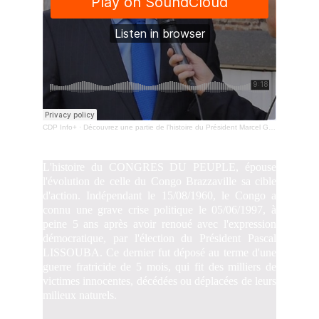
L'histoire du CONGRES DU PEUPLE, épouse
l'évolution de celle du Congo Brazzaville sa cible
d'action. Indépendant le 15/08/1960, le Congo a
connu une grave crise politique le 05/06/1997, à
peine 5 ans après avoir renoué avec l'expression
démocratique, par l'élection du Président Pascal
LISSOUBA. Ce dernier fut déposé au terme d'une
guerre fratricide de 5 mois, qui fit des milliers de
victimes innocentes, décédées ou déplacées de leurs
milieux naturels.