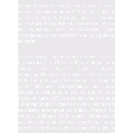
Devant l'horreur, les congolais ne croisèrent pas les
bras et ne ménagèrent point d’efforts, pour aider à la
pacification du pays. C'est ainsi que les congolais
de l'étranger se mobilisèrent, d'abord pour assister
les populations dans le dénuement, puis,
secondairement, pour rechercher une issue politique
au conflit.
Dans cet esprit, était convoqué en France à Aix-en-
Provence les 17 et 18 Avril 999, un colloque sur le
Thème "Crise Congolaise, quelles solutions",
travaux publiés chez l’Harmattan le 01 Novembre
2003. Les participants constatèrent, "Au bout de
quatre décennies d'indépendance, le Congo
Brazzaville n'est toujours pas un Etat de droit.
Depuis le 5juin 1997, le pays est à feu et à sang.
L'Etat s'automutile, la pauvreté explose, les morts et
les sinistrés se comptent par milliers. Proposer des
solutions politiques pour rompre définitivement
avec le cycle de la violence aveugle est l'unique
objectif de cet ouvrage, dont les auteurs ont débattu