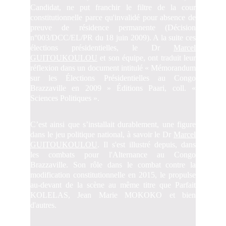
Candidat, ne put franchir le filtre de la cour
constitutionnelle parce qu'invalidé pour absence de
preuve de résidence permanente (Décision
n°003/DCC/EL/PR du 18 juin 2009). A la suite ces
élections présidentielles, le Dr
Marcel
GUITOUKOULOU
et son équipe, ont traduit leur
réflexion dans un document intitulé « Mémorandum
sur les Élections Présidentielles au Congo
Brazzaville en 2009 » Éditions Paari, coll. «
Sciences Politiques ».
C’est ainsi que s’installait durablement, une figure
dans le jeu politique national, à savoir le Dr
Marcel
GUITOUKOULOU
. Il s'est illustré depuis, dans
les combats pour l'Alternance au Congo
Brazzaville. Son rôle dans le combat contre la
modification constitutionnelle en 2015, le propulse
au-devant de la scène au même titre que Parfait
KOLELAS, Jean Marie MOKOKO et bien
d'autres.