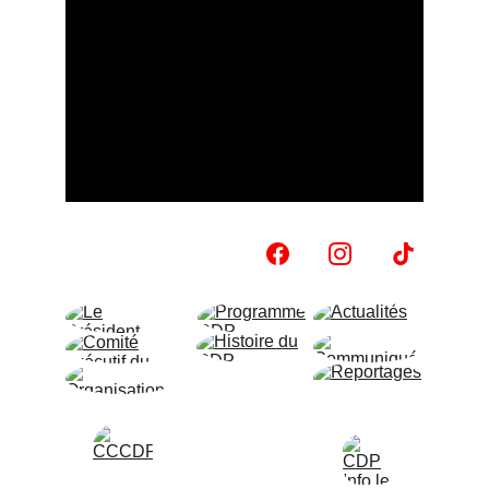
LE CDP 
!